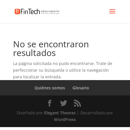
No se encontraron
resultados
La página solicitada no pudo encontrarse. Trate de
perfeccionar su búsqueda o utilice la navegación
para localizar la entrada.
Quiénes somos
Glosario
Diseñado por
Elegant Themes
| Desarrollado por
WordPress