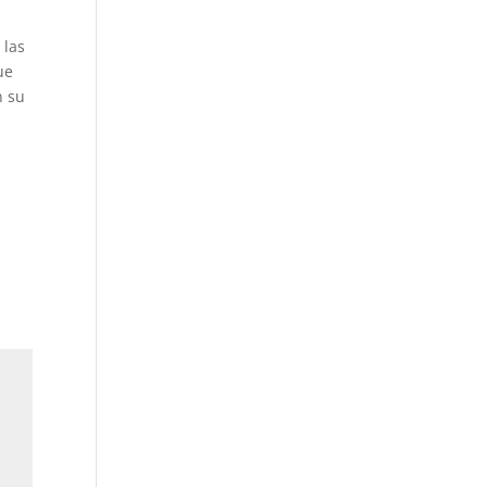
 las
ue
n su