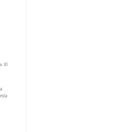
. El
ta
omía