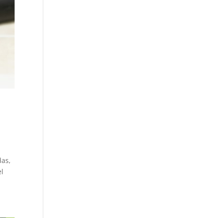
das,
el