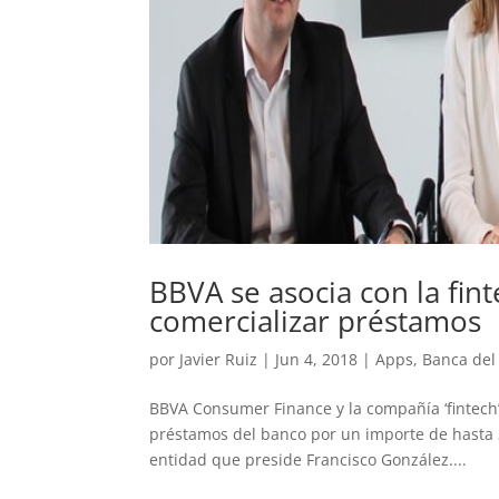
BBVA se asocia con la fin
comercializar préstamos
por
Javier Ruiz
|
Jun 4, 2018
|
Apps
,
Banca del
BBVA Consumer Finance y la compañía ‘fintech’
préstamos del banco por un importe de hasta 
entidad que preside Francisco González....