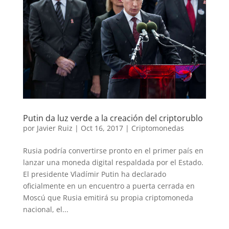
Putin da luz verde a la creación del criptorublo
por
Javier Ruiz
|
Oct 16, 2017
|
Criptomonedas
Rusia podría convertirse pronto en el primer país en
lanzar una moneda digital respaldada por el Estado.
El presidente Vladímir Putin ha declarado
oficialmente en un encuentro a puerta cerrada en
Moscú que Rusia emitirá su propia criptomoneda
nacional, el...