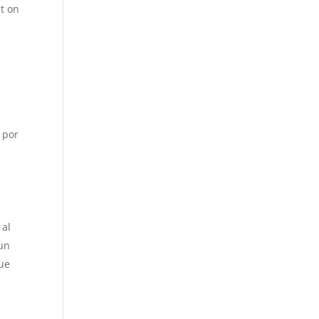
st on
 por
 al
 un
que