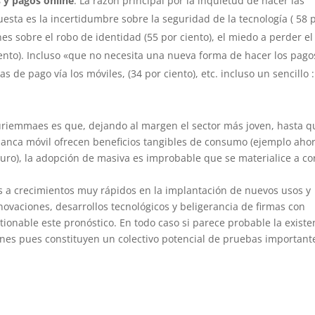
s y pagos online
. La razón principal por la inquietud de hacer las
esta es la incertidumbre sobre la seguridad de la tecnología ( 58 
es sobre el robo de identidad (55 por ciento), el miedo a perder el
ciento). Incluso «que no necesita una nueva forma de hacer los pago
as de pago vía los móviles, (34 por ciento), etc. incluso un sencillo 
Auriemmaes es que, dejando al margen el sector más joven, hasta q
banca móvil ofrecen beneficios tangibles de consumo (ejemplo aho
ro), la adopción de masiva es improbable que se materialice a co
s a crecimientos muy rápidos en la implantación de nuevos usos y
novaciones, desarrollos tecnológicos y beligerancia de firmas con
ionable este pronóstico. En todo caso si parece probable la existe
enes pues constituyen un colectivo potencial de pruebas important