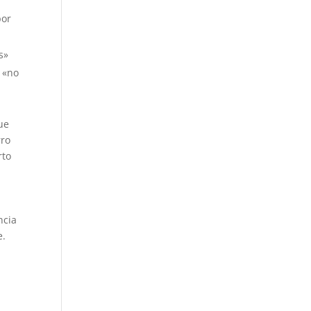
por
s»
: «no
ue
rro
rto
ncia
e.