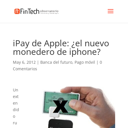
iPay de Apple: ¿el nuevo
monedero de iphone?
May 6, 2012
|
Banca del futuro
,
Pago móvil
|
0
Comentarios
Un
ext
en
did
o
ru