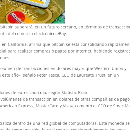
 bitcoin superará, en un futuro cercano, en términos de transaccio
nte del comercio electrónico eBay.
e en California, afirma que bitcoin se está consolidando rápidamen
al para realizar compras o pagos por Internet, habiendo registra
iones.
n volúmen de transacciones en dólares mayor que Western Union y
e este año», señaló Peter Tasca, CEO de Laureate Trust, en un
lones de euros cada día, según Statistic Brain.
os volúmenes de transacción en dólares de otras compañías de pago
 American Express, MasterCard y Visa», comentó el CEO de SmartMe
cializa dentro de una red global de computadoras. Esta moneda se
ras de compensación, lo cual reduce considerablemente las tasas