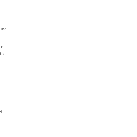
nes,
te
do
tric,