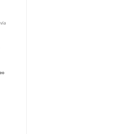
vía
e
reo