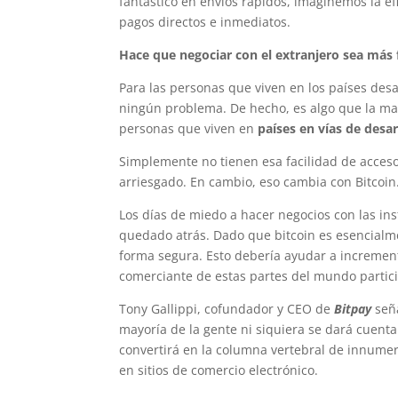
fantástico en envíos rápidos, imaginemos la ef
pagos directos e inmediatos.
Hace que negociar con el extranjero sea más f
Para las personas que viven en los países des
ningún problema. De hecho, es algo que la ma
personas que viven en
países en vías de desar
Simplemente no tienen esa facilidad de acceso 
arriesgado. En cambio, eso cambia con Bitcoin
Los días de miedo a hacer negocios con las ins
quedado atrás. Dado que bitcoin es esencial
forma segura. Esto debería ayudar a increment
comerciante de estas partes del mundo partici
Tony Gallippi, cofundador y CEO de
Bitpay
señ
mayoría de la gente ni siquiera se dará cuent
convertirá en la columna vertebral de innume
en sitios de comercio electrónico.