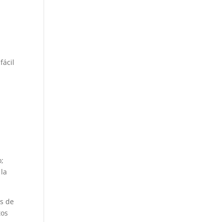
,
fácil
o;
 la
as de
tos