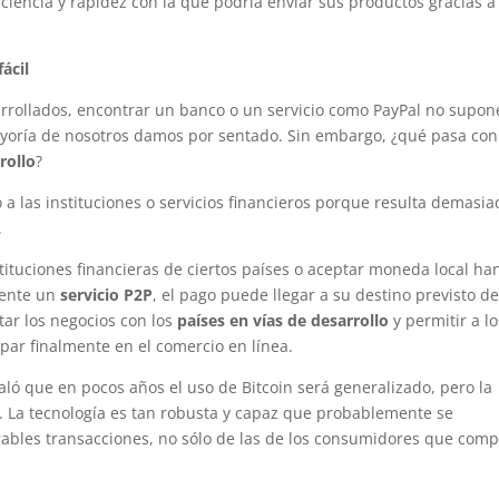
iciencia y rapidez con la que podría enviar sus productos gracias a
ácil
arrollados, encontrar un banco o un servicio como PayPal no supon
yoría de nosotros damos por sentado. Sin embargo, ¿qué pasa con
rollo
?
a las instituciones o servicios financieros porque resulta demasia
.
tituciones financieras de ciertos países o aceptar moneda local ha
mente un
servicio P2P
, el pago puede llegar a su destino previsto d
ar los negocios con los
países en vías de desarrollo
y permitir a lo
par finalmente en el comercio en línea.
aló que en pocos años el uso de Bitcoin será generalizado, pero la
a. La tecnología es tan robusta y capaz que probablemente se
rables transacciones, no sólo de las de los consumidores que com