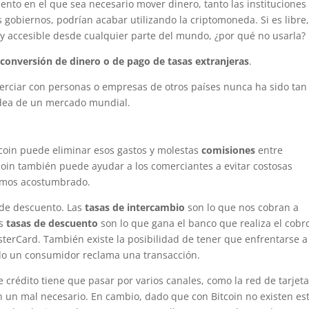
to en el que sea necesario mover dinero, tanto las instituciones
s gobiernos, podrían acabar utilizando la criptomoneda. Si es libre
) y accesible desde cualquier parte del mundo, ¿por qué no usarla?
e conversión de dinero o de pago de tasas extranjeras
.
erciar con personas o empresas de otros países nunca ha sido tan 
 idea de un mercado mundial.
coin puede eliminar esos gastos y molestas
comisiones
entre
coin también puede ayudar a los comerciantes a evitar costosas
hemos acostumbrado.
 de descuento. Las
tasas de intercambio
son lo que nos cobran a
as
tasas de descuento
son lo que gana el banco que realiza el cobr
sterCard. También existe la posibilidad de tener que enfrentarse a
ndo un consumidor reclama una transacción.
crédito tiene que pasar por varios canales, como la red de tarjet
on un mal necesario. En cambio, dado que con Bitcoin no existen es