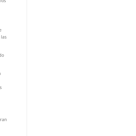
 los
e
 las
do
n
e
s
pran