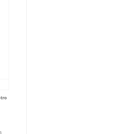
tro
s