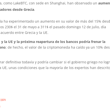
ina, como LakeBTC, con sede en Shanghai, han observado un
aumen
enadores desde Grecia
.
eda ha experimentado un aumento en su valor de más del 15% des
os 230$ el 31 de mayo a 311$ el pasado domingo 12 de julio, día
 acuerdo entre Grecia y la UE.
 y la UE y la próxima reapertura de los bancos podría frenar la
leno
; de hecho, el valor de la criptomoneda ha caído ya un 10% de
ar definitiva todavía y podría cambiar si el gobierno griego no log
a UE, unas condiciones que la mayoría de los expertos han descrit
coin
s