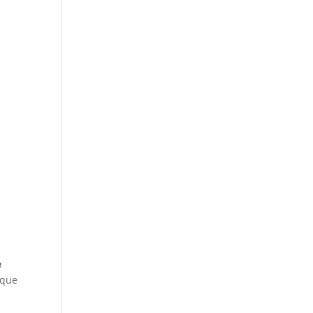
e
 que