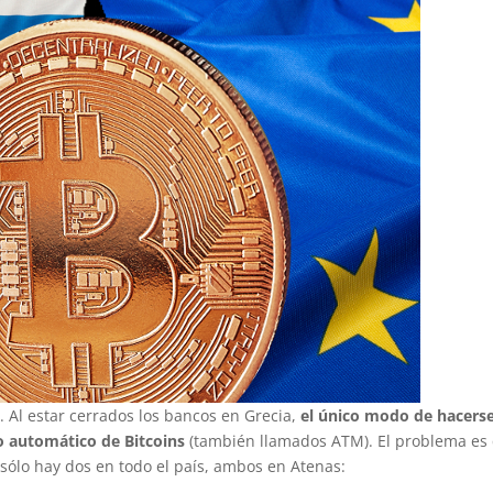
. Al estar cerrados los bancos en Grecia,
el único modo de hacers
o automático de Bitcoins
(también llamados ATM). El problema es
 sólo hay dos en todo el país, ambos en Atenas: