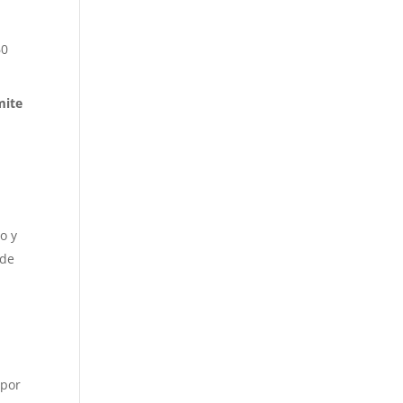
60
mite
o y
 de
 por