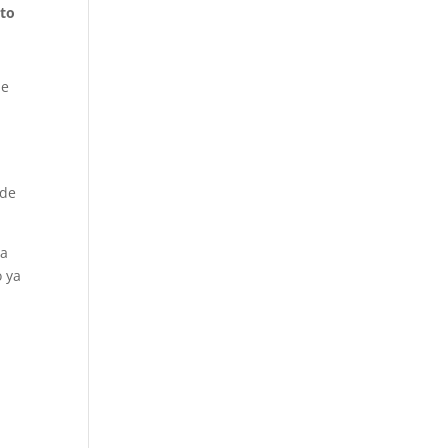
to
de
sde
ra
o ya