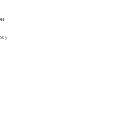
tes
os y