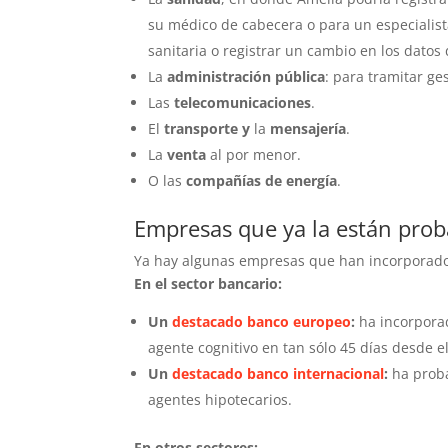
su médico de cabecera o para un especialista
sanitaria o registrar un cambio en los datos 
La
administración pública
: para tramitar ge
Las
telecomunicaciones
.
El
transporte y
la
mensajería
.
La
venta
al por menor.
O las
compañías de energía
.
Empresas que ya la están pro
Ya hay algunas empresas que han incorporado 
En el sector bancario:
Un
destacado banco europeo
:
ha incorporad
agente cognitivo en tan sólo 45 días desde el
Un
destacado banco internacional
:
ha proba
agentes hipotecarios.
En otros sectores: