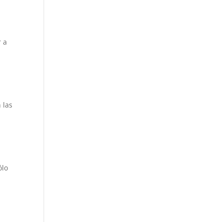
r a
 las
ólo