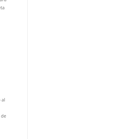
eta
 al
 de