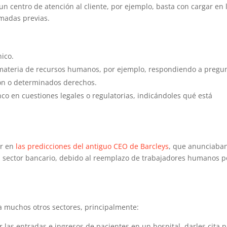
n centro de atención al cliente, por ejemplo, basta con cargar en 
amadas previas.
nico.
 materia de recursos humanos, por ejemplo, respondiendo a pregu
ión o determinados derechos.
co en cuestiones legales o regulatorias, indicándoles qué está
er en
las predicciones del antiguo CEO de Barcleys
, que anunciaba
 sector bancario, debido al reemplazo de trabajadores humanos p
 a muchos otros sectores, principalmente:
r las entradas e ingresos de pacientes en un hospital, darles cita 