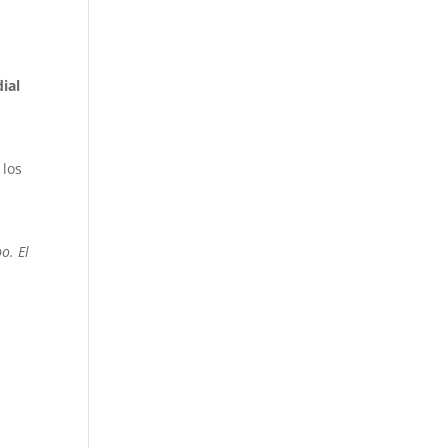
ial
 los
o. El