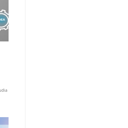
s
udia