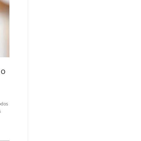
do
odos
s