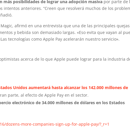
on más posibilidades de lograr una adopción masiva
por parte de 
los intentos anteriores. “Creen que resolverá muchos de los proble
añadió.
o Magic, afirmó en una entrevista que una de las principales queja
imentos y bebida son demasiado largas. «Eso evita que vayan al pue
«Las tecnologías como Apple Pay acelerarán nuestro servicio».
ptimistas acerca de lo que Apple puede lograr para la industria d
stados Unidos aumentará hasta alcanzar los 142.000 millones de
ran parte, al efecto de Apple Pay en el sector.
rcio electrónico de 34.000 millones de dólares en los Estados
2/16/dozens-more-companies-sign-up-for-apple-pay/?_r=1