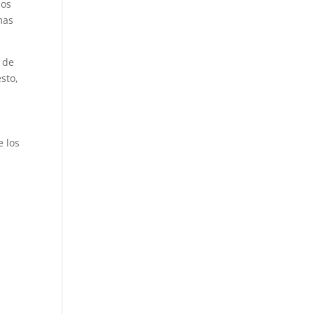
los
mas
s de
sto,
e los