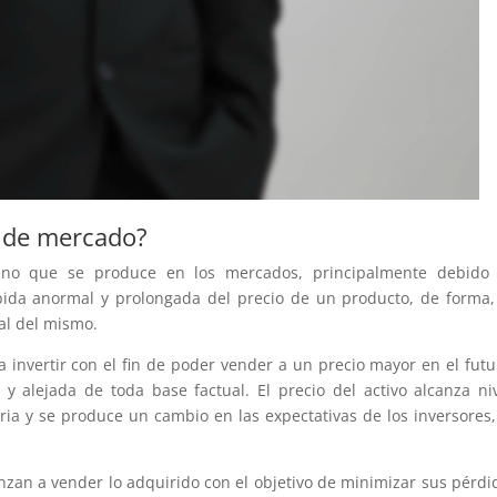
 de mercado?
no que se produce en los mercados, principalmente debido 
bida anormal y prolongada del precio de un producto, de forma
eal del mismo.
 a invertir con el fin de poder vender a un precio mayor en el futu
y alejada de toda base factual. El precio del activo alcanza ni
ria y se produce un cambio en las expectativas de los inversores
zan a vender lo adquirido con el objetivo de minimizar sus pérdi