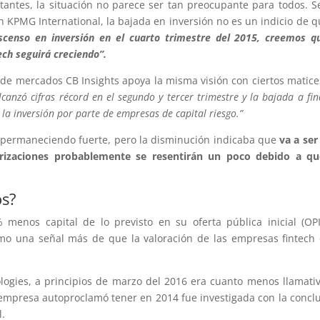
tantes, la situación no parece ser tan preocupante para todos. 
n KPMG International, la bajada en inversión no es un indicio de q
censo en inversión en el cuarto trimestre del 2015, creemos q
ech seguirá creciendo”.
de mercados CB Insights apoya la misma visión con ciertos matice
lcanzó cifras récord en el segundo y tercer trimestre y la bajada a fin
 la inversión por parte de empresas de capital riesgo.”
ir permaneciendo fuerte, pero la disminución indicaba que
va a se
orizaciones probablemente se resentirán un poco debido a qu
os?
enos capital de lo previsto en su oferta pública inicial (OP
mo una señal más de que la valoración de las empresas fintech
logies, a principios de marzo del 2016 era cuanto menos llamativ
a empresa autoproclamó tener en 2014 fue investigada con la concl
l.