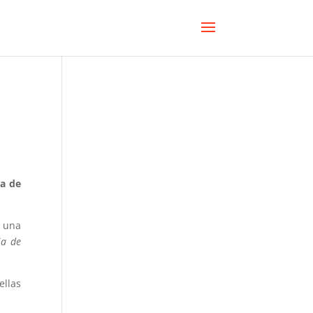
ia de
n una
ja de
ellas