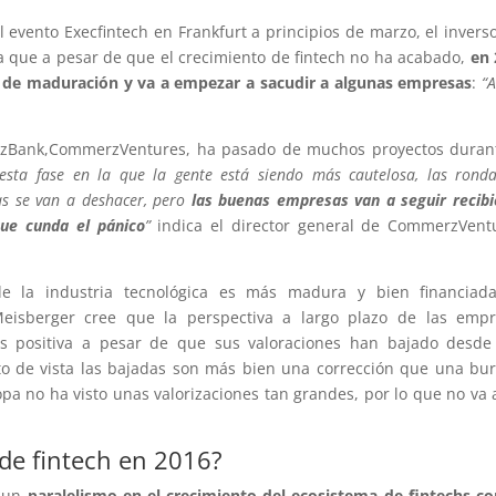
el evento Execfintech en Frankfurt a principios de marzo, el invers
eía que a pesar de que el crecimiento de fintech no ha acabado,
en 
to de maduración y va a empezar a sacudir a algunas empresas
:
“A
erzBank,CommerzVentures, ha pasado de muchos proyectos duran
esta fase en la que la gente está siendo más cautelosa, las rond
s se van a deshacer, pero
las buenas empresas van a seguir recib
que cunda el pánico
”
indica el director general de CommerzVent
e la industria tecnológica es más madura y bien financiada
eisberger cree que la perspectiva a largo plazo de las empr
 positiva a pesar de que sus valoraciones han bajado desde
o de vista las bajadas son más bien una corrección que una bu
opa no ha visto unas valorizaciones tan grandes, por lo que no va 
 de fintech en 2016?
e un
paralelismo en el crecimiento del ecosistema de fintechs co