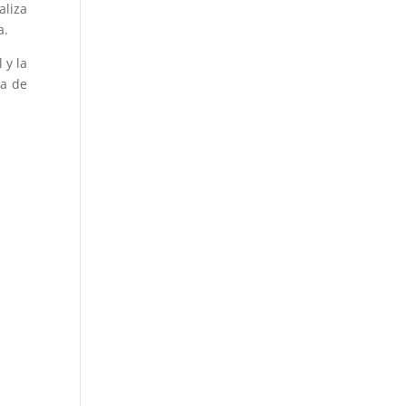
aliza
a.
 y la
da de