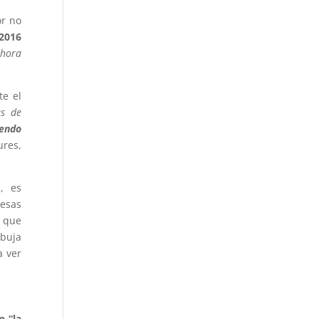
or no
2016
hora
te el
as de
iendo
ures,
, es
esas
 que
rbuja
a ver
n “la