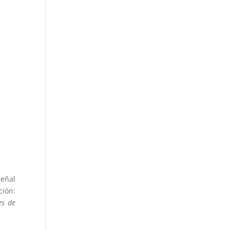
señal
ción:
es de