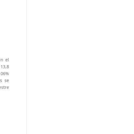
ún el
 13,8
 106%
as se
estre