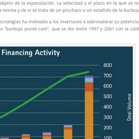
bjeto de la especulación. La velocidad y el plazo en la que se re
 misma y de si se trata de un pinchazo o un estallido de la burbuj
tecnologías ha motivado a los inversores a sobrevalorar su potencial
mo “burbuja punto com”, que se dio entre 1997 y 2001 con la caí