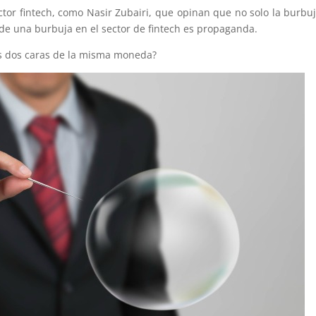
ector fintech, como Nasir Zubairi, que opinan que no solo la burbu
a de una burbuja en el sector de fintech es propaganda.
as dos caras de la misma moneda?