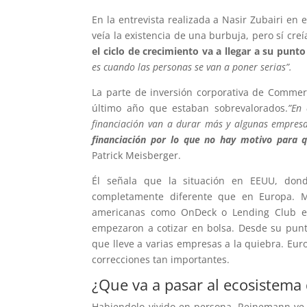
En la entrevista realizada a Nasir Zubairi en 
veía la existencia de una burbuja, pero sí cr
el ciclo de crecimiento va a llegar a su pun
es cuando las personas se van a poner serias”.
La parte de inversión corporativa de Comm
último año que estaban sobrevalorados.
”En 
financiación van a durar más y algunas empresa
financiación por lo que no hay motivo para 
Patrick Meisberger.
Él señala que la situación en EEUU, dond
completamente diferente que en Europa. M
americanas como OnDeck o Lending Club es
empezaron a cotizar en bolsa. Desde su punt
que lleve a varias empresas a la quiebra. Eur
correcciones tan importantes.
¿Que va a pasar al ecosistema
Habiendolo vivido en persona, Reinemann v