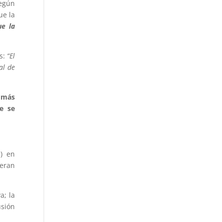
Según
ue la
ue la
s:
“El
al de
r más
e se
I) en
 eran
a; la
usión