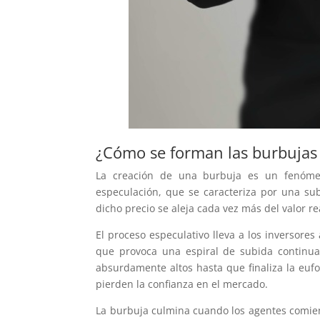
¿Cómo se forman las burbujas
La creación de una burbuja es un fenóme
especulación, que se caracteriza por una su
dicho precio se aleja cada vez más del valor r
El proceso especulativo lleva a los inversores
que provoca una espiral de subida continua 
absurdamente altos hasta que finaliza la eufo
pierden la confianza en el mercado.
La burbuja culmina cuando los agentes comien