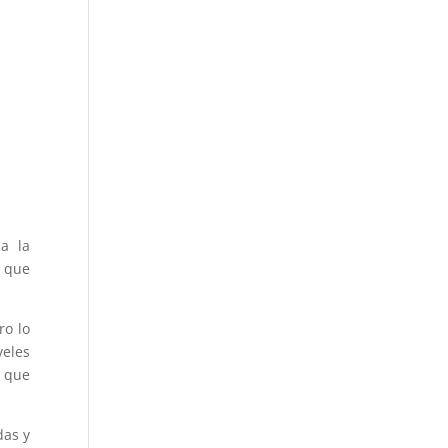
a la
, que
ro lo
veles
, que
das y