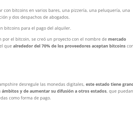
r con bitcoins en varios bares, una pizzería, una peluquería, una
cción y dos despachos de abogados.
bitcoins para el pago del alquiler.
ón por el bitcoin, se creó un proyecto con el nombre de
mercado
el que
alrededor del 70% de los proveedores aceptan bitcoins
co
ampshire desregule las monedas digitales,
este estado tiene gran
s ámbitos y de aumentar su difusión a otros estados
, que pueda
edas como forma de pago.