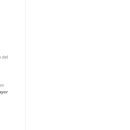
o del
 en
ayor