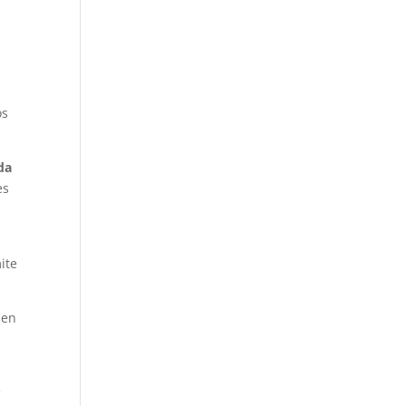
os
da
es
ite
 en
e