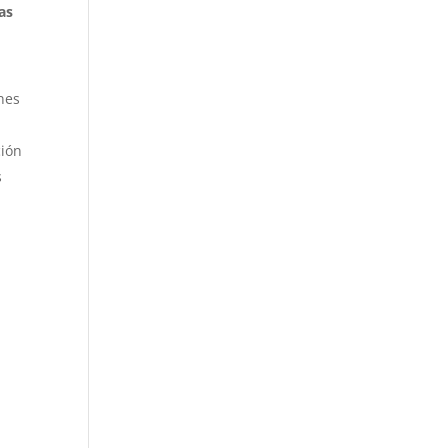
as
nes
ción
s