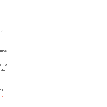
nes
 unos
ntre
n de
as
lar