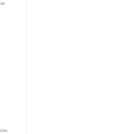
las
stas