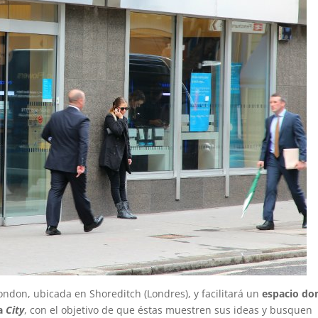
London, ubicada en Shoreditch (Londres), y facilitará un
espacio do
la
City
, con el objetivo de que éstas muestren sus ideas y busquen