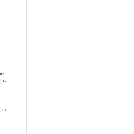
los
io a
ica.