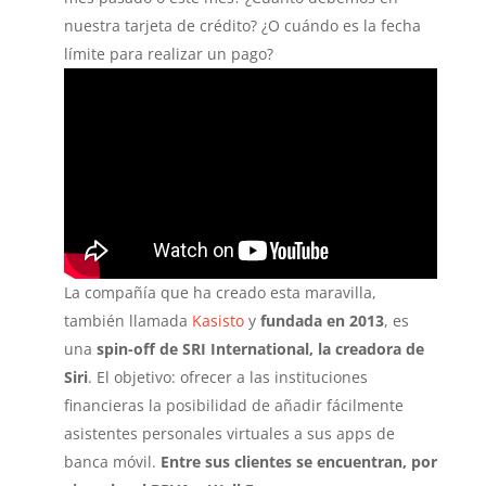
nuestra tarjeta de crédito? ¿O cuándo es la fecha
límite para realizar un pago?
La compañía que ha creado esta maravilla,
también llamada
Kasisto
y
fundada en 2013
, es
una
spin-off de SRI International, la creadora de
Siri
. El objetivo: ofrecer a las instituciones
financieras la posibilidad de añadir fácilmente
asistentes personales virtuales a sus apps de
banca móvil.
Entre sus clientes se encuentran, por