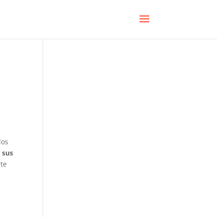
los
 sus
rte