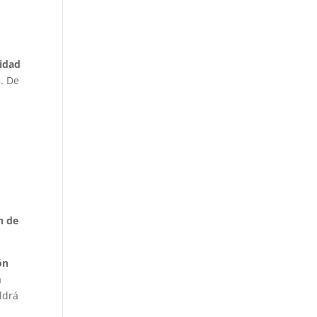
a
tidad
%
. De
n de
ón
a
ldrá