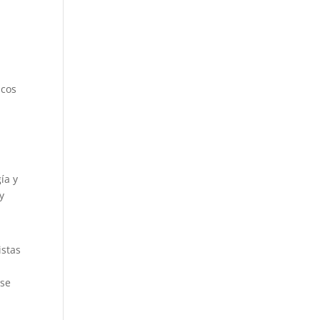
ncos
ía y
y
istas
 se