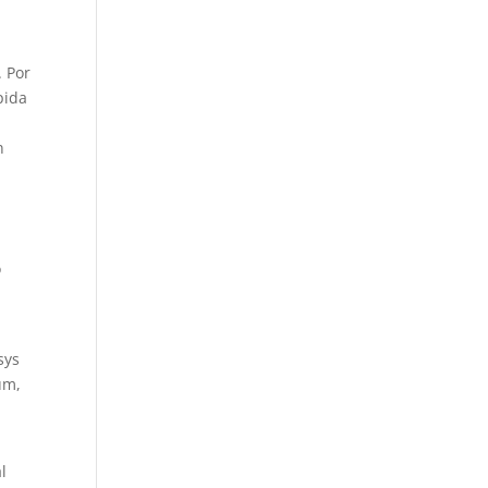
. Por
pida
n
o
sys
um,
l