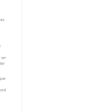
tes
e
 ser
edor
 que
cord