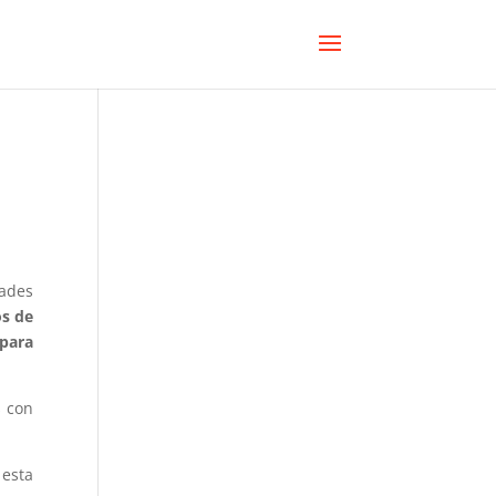
dades
os de
 para
s con
esta