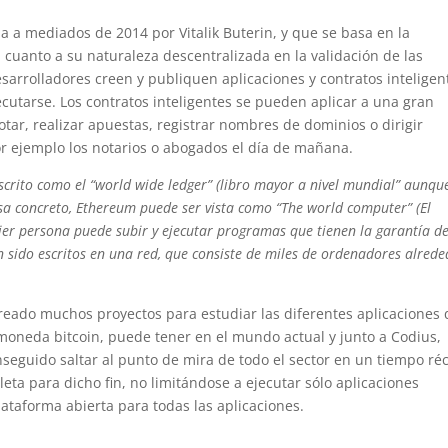
a a mediados de 2014 por Vitalik Buterin, y que se basa en la
n cuanto a su naturaleza descentralizada en la validación de las
esarrolladores creen y publiquen aplicaciones y contratos inteligen
cutarse. Los contratos inteligentes se pueden aplicar a una gran
votar, realizar apuestas, registrar nombres de dominios o dirigir
r ejemplo los notarios o abogados el día de mañana.
escrito como el “world wide ledger” (libro mayor a nivel mundial” aunqu
visa concreto, Ethereum puede ser vista como “The world computer” (El
er persona puede subir y ejecutar programas que tienen la garantía de
 sido escritos en una red, que consiste de miles de ordenadores alred
creado muchos proyectos para estudiar las diferentes aplicaciones
omoneda bitcoin, puede tener en el mundo actual y junto a Codius,
seguido saltar al punto de mira de todo el sector en un tiempo ré
ta para dicho fin, no limitándose a ejecutar sólo aplicaciones
ataforma abierta para todas las aplicaciones.