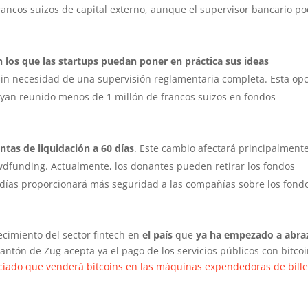
ncos suizos de capital externo, aunque el supervisor bancario po
los que las startups puedan poner en práctica sus ideas
sin necesidad de una supervisión reglamentaria completa. Esta op
ayan reunido menos de 1 millón de francos suizos en fondos
ntas de liquidación a 60 días
. Este cambio afectará principalment
wdfunding. Actualmente, los donantes pueden retirar los fondos
0 días proporcionará más seguridad a las compañías sobre los fond
recimiento del sector fintech en
el país
que
ya ha empezado a abra
 cantón de Zug acepta ya el pago de los servicios públicos con bitcoi
nciado que venderá bitcoins en las máquinas expendedoras de bille