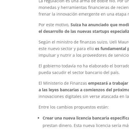
La regulación es una arma de doble filo. Por u
monedas y herramientas financieras de recien
frenar la innovación emergente en una etapa
Por este motivo,
Suiza ha anunciado que modifi
el desarrollo de las nuevas startups especiali
Según el ministro de finanzas suizo, Ueli Maur
este nuevo sector y para ello
es fundamental p
impulsar y nutrir a los proveedores de servici
El gobierno todavía no ha elaborado el borrad
pueda sacudir el sector bancario del país.
El Ministerio de Finanzas
empezará a trabajar
a las leyes bancarias a comienzos del próxim
innovaciones digitales sin verse atascada en 
Entre los cambios propuestos están:
Crear una nueva licencia bancaria específi
prestan dinero. Esta nueva licencia sería más