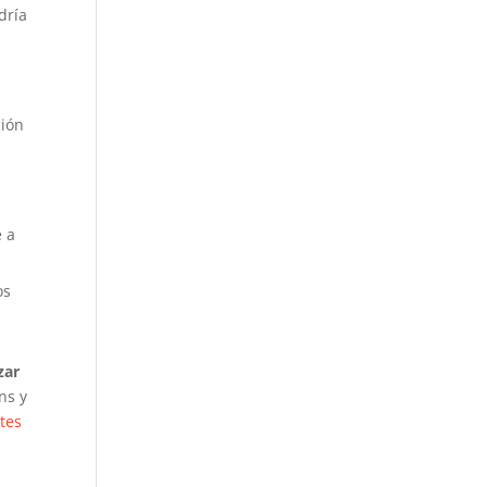
dría
ción
e a
os
zar
ns y
tes