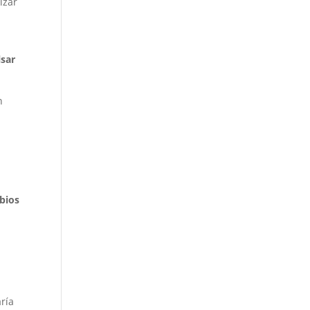
izar
n
lsar
n
bios
aría