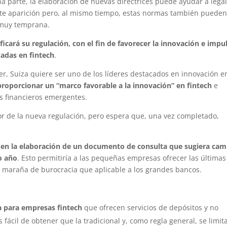
na parte, la elaboración de nuevas directrices puede ayudar a legal
te aparición pero, al mismo tiempo, estas normas también puede
 muy temprana.
cará su regulación, con el fin de favorecer la innovación e impu
zadas en fintech
.
er, Suiza quiere ser uno de los líderes destacados en innovación e
roporcionar un “marco favorable a la innovación” en fintech
e
os financieros emergentes.
or de la nueva regulación, pero espera que, una vez completado,
 en la elaboración de un documento de consulta que sugiera cam
o año
. Esto permitiría a las pequeñas empresas ofrecer las últimas
la maraña de burocracia que aplicable a los grandes bancos.
ca para empresas fintech
que ofrecen servicios de depósitos y no
 fácil de obtener que la tradicional y, como regla general, se limit