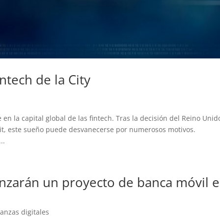
intech de la City
en la capital global de las fintech. Tras la decisión del Reino Unid
xit, este sueño puede desvanecerse por numerosos motivos.
..
anzarán un proyecto de banca móvil 
nanzas digitales