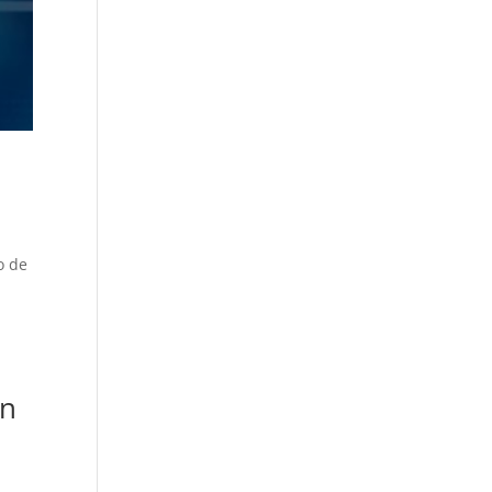
o de
en