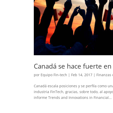
Canadá se hace fuerte en
por
Equipo Fin-tech
|
Feb 14, 2017
|
Finanzas 
Canadá escala posiciones y se perfila como un
industria FinTech, gracias, sobre todo, al apo
informe Trends and Innovations in Financial...