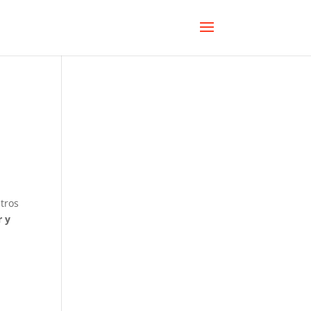
tros
r y