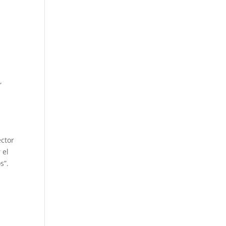
6
,
ector
 el
s”.