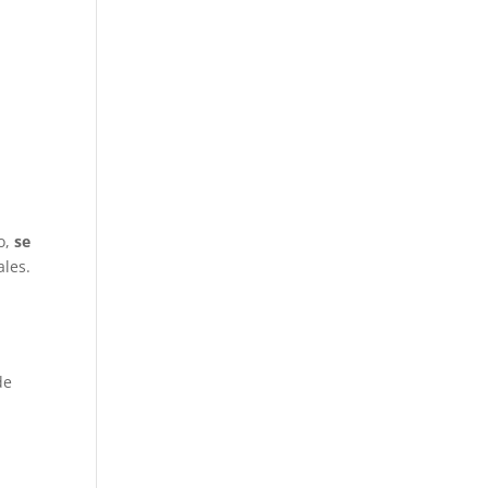
o,
se
les.
de