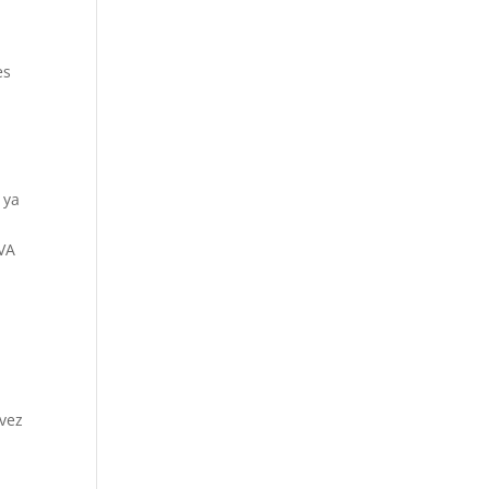
es
 ya
BVA
 vez