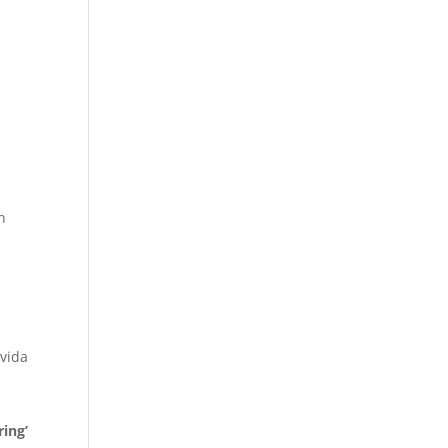
n
 vida
ring’