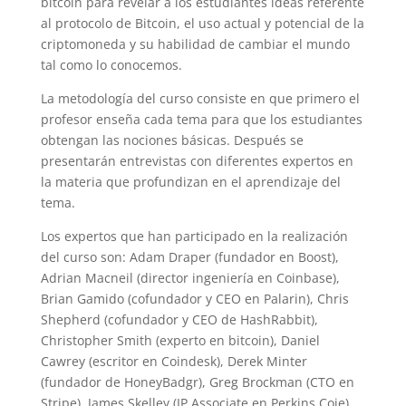
bitcoin para revelar a los estudiantes ideas referente
al protocolo de Bitcoin, el uso actual y potencial de la
criptomoneda y su habilidad de cambiar el mundo
tal como lo conocemos.
La metodología del curso consiste en que primero el
profesor enseña cada tema para que los estudiantes
obtengan las nociones básicas. Después se
presentarán entrevistas con diferentes expertos en
la materia que profundizan en el aprendizaje del
tema.
Los expertos que han participado en la realización
del curso son: Adam Draper (fundador en Boost),
Adrian Macneil (director ingeniería en Coinbase),
Brian Gamido (cofundador y CEO en Palarin), Chris
Shepherd (cofundador y CEO de HashRabbit),
Christopher Smith (experto en bitcoin), Daniel
Cawrey (escritor en Coindesk), Derek Minter
(fundador de HoneyBadgr), Greg Brockman (CTO en
Stripe), James Skelley (IP Associate en Perkins Coie),