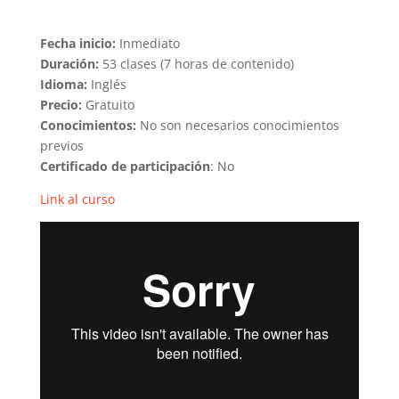
Fecha inicio:
Inmediato
Duración:
53 clases (7 horas de contenido)
Idioma:
Inglés
Precio:
Gratuito
Conocimientos:
No son necesarios conocimientos
previos
Certificado de participación
: No
Link al curso