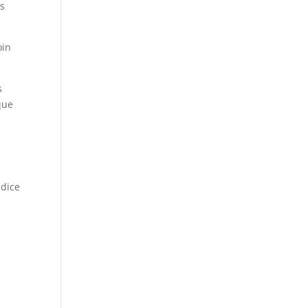
as
oin
s
que
 dice