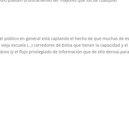
edio pueden (irónicamente) ser mayores que los de cualquier
el público en general está captando el hecho de que muchas de e
a vieja escuela (…) corredores de bolsa que tienen la capacidad y el
bios (y el flujo privilegiado de información que de ello deriva) par