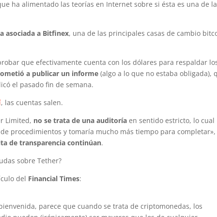
 que ha alimentado las teorías en Internet sobre si ésta es una de l
a asociada a Bitfinex
, una de las principales casas de cambio bitc
probar que efectivamente cuenta con los dólares para respaldar lo
ometió a publicar un informe
(algo a lo que no estaba obligada), 
licó el pasado fin de semana.
í
, las cuentas salen.
er Limited,
no se trata de una auditoría
en sentido estricto, lo cual
or de procedimientos y tomaría mucho más tiempo para completar»,
lta de transparencia continúan
.
dudas sobre Tether?
ículo del
Financial Times
:
 bienvenida, parece que cuando se trata de criptomonedas, los