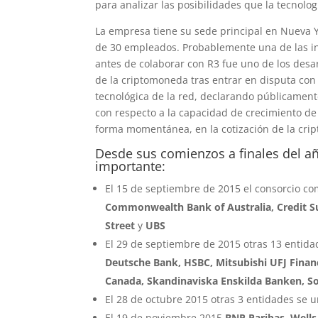
para analizar las posibilidades que la tecnolo
La empresa tiene su sede principal en Nueva 
de 30 empleados. Probablemente una de las in
antes de colaborar con R3 fue uno de los desar
de la criptomoneda tras entrar en disputa con 
tecnológica de la red, declarando públicament
con respecto a la capacidad de crecimiento de 
forma momentánea, en la cotización de la cri
Desde sus comienzos a finales del a
importante:
El 15 de septiembre de 2015 el consorcio co
Commonwealth Bank of Australia, Credit Su
Street
y
UBS
El 29 de septiembre de 2015 otras 13 entida
Deutsche Bank, HSBC, Mitsubishi UFJ Financ
Canada, Skandinaviska Enskilda Banken, S
El 28 de octubre 2015 otras 3 entidades se u
El 19 de noviembre 2015
BNP Paribas, Wells