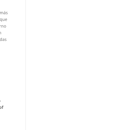
 más
 que
orno
n
udas
,
of