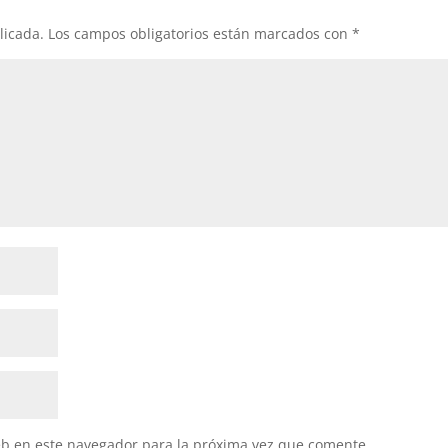
licada.
Los campos obligatorios están marcados con
*
eb en este navegador para la próxima vez que comente.