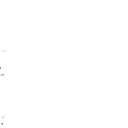
 los
o
ser
 los
ía