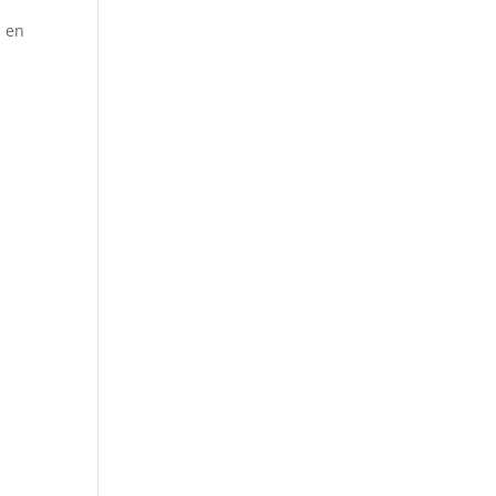
a
s en