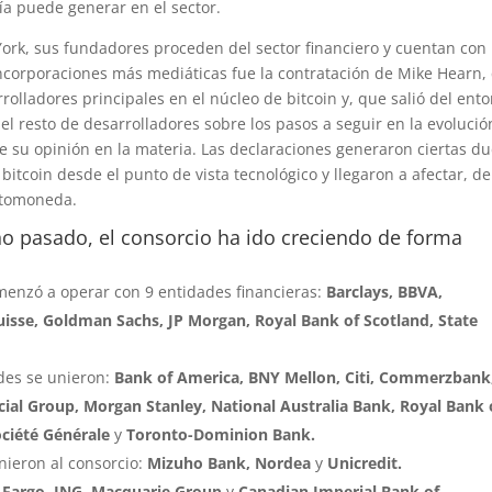
gía puede generar en el sector.
York, sus fundadores proceden del sector financiero y cuentan con
corporaciones más mediáticas fue la contratación de Mike Hearn,
rolladores principales en el núcleo de bitcoin y, que salió del ent
el resto de desarrolladores sobre los pasos a seguir en la evolució
e su opinión en la materia. Las declaraciones generaron ciertas d
bitcoin desde el punto de vista tecnológico y llegaron a afectar, de
ptomoneda.
ño pasado, el consorcio ha ido creciendo de forma
menzó a operar con 9 entidades financieras:
Barclays, BBVA,
isse, Goldman Sachs, JP Morgan, Royal Bank of Scotland, State
des se unieron:
Bank of America, BNY Mellon, Citi, Commerzbank
ial Group, Morgan Stanley, National Australia Bank, Royal Bank 
ociété Générale
y
Toronto-Dominion Bank.
nieron al consorcio:
Mizuho Bank, Nordea
y
Unicredit.
 Fargo, ING, Macquarie Group
y
Canadian Imperial Bank of