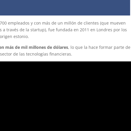
e 700 empleados y con más de un millón de clientes (que mueven
 a través de la startup), fue fundada en 2011 en Londres por los
origen estonio.
en más de mil millones de dólares
, lo que la hace formar parte d
sector de las tecnologías financieras.