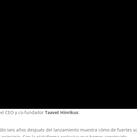
 el CEO y co-fundador
Taavet Hinrikus
:
 sólo seis años después del lanzamiento muestra cómo de fuertes s
el principio. Con la plataforma exclusiva que hemos construido,