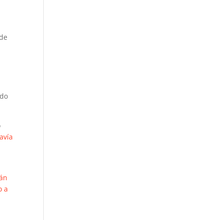
 de
ndo
o
avía
mán
o a