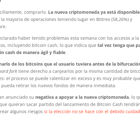
?
ncillamente, comprarlo.
La nueva criptomoneda ya está disponible
n la mayoría de operaciones teniendo lugar en Bittrex (58,26%) y
are.
eclarado haber tenido problemas esta semana con los accesos a la
dos, incluyendo bitcoin cash, lo que indica que
tal vez tenga que p
n cash de manera ágil y fiable
.
arlo de los bitcoins que el usuario tuviera antes de la bifurcació
hard fork
tiene derecho a canjearlos por la misma cantidad de bitc
s: el proceso se puede ralentizar en exceso y es muy probable qu
o pueda retirar los nuevos fondos de manera inmediata.
han anunciado su
negativa a apoyar a la nueva criptomoneda
, lo 
 que quieran sacar partido del lanzamiento de Bitcoin Cash tendrá
rear algunos riesgos
si la elección no se hace con el debido cuida