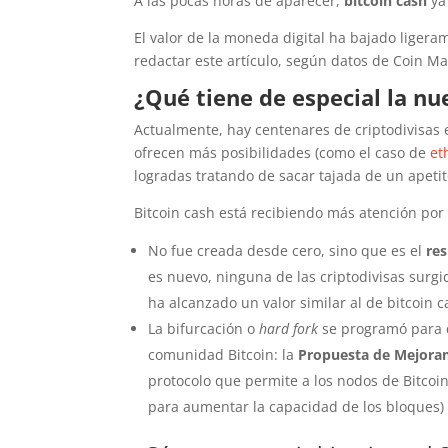
A las pocas horas de aparecer,
bitcoin cash
ya 
El valor de la moneda digital ha bajado liger
redactar este artículo, según datos de Coin Ma
¿Qué tiene de especial la n
Actualmente, hay centenares de criptodivisas 
ofrecen más posibilidades (como el caso de
et
logradas tratando de sacar tajada de un apetit
Bitcoin cash está recibiendo más atención por 
No fue creada desde cero, sino que es el
res
es nuevo, ninguna de las criptodivisas surgida
ha alcanzado un valor similar al de bitcoin c
La bifurcación o
hard fork
se programó para q
comunidad Bitcoin: la
Propuesta de Mejoram
protocolo que permite a los nodos de Bitcoin
para aumentar la capacidad de los bloques)