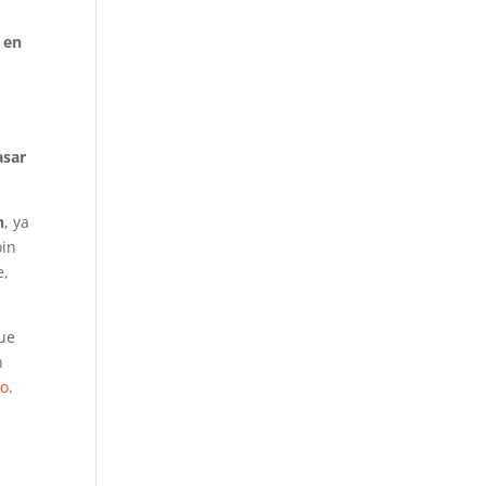
 en
asar
n
, ya
oin
e,
que
n
do
.