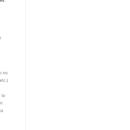
res
.
y
o no
etc.)
 la
un
ta