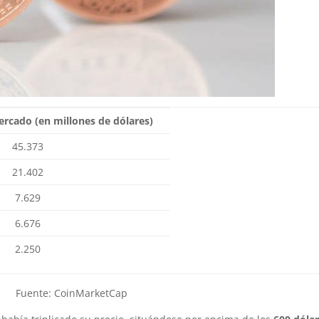
ercado (en millones de dólares)
45.373
21.402
7.629
6.676
2.250
uente: CoinMarketCap