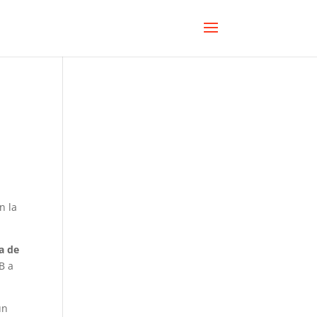
en la
a de
B a
un