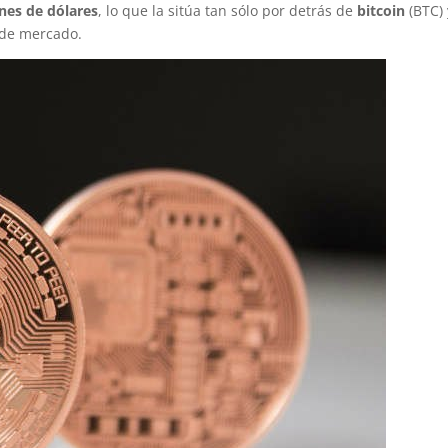
nes de dólares
, lo que la sitúa tan sólo por detrás de
bitcoin
(BTC) 
 de mercado.