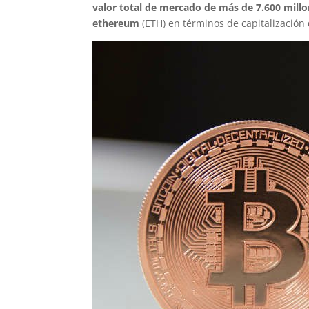
valor total de mercado de más de 7.600 millo
ethereum
(ETH) en términos de capitalización