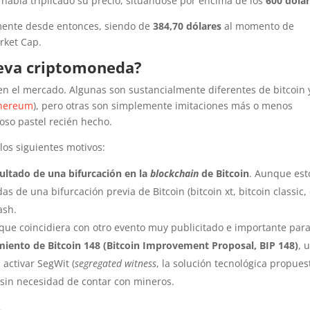
había triplicado su precio, situándose por encima de los
600 dóla
amente desde entonces, siendo de
384,70 dólares
al momento de
rket Cap.
ueva criptomoneda?
en el mercado. Algunas son sustancialmente diferentes de bitcoin 
hereum
), pero otras son simplemente imitaciones más o menos
oso pastel recién hecho.
los siguientes motivos:
ultado de una bifurcación en la
blockchain
de Bitcoin
. Aunque est
s de una bifurcación previa de Bitcoin (bitcoin xt, bitcoin classic, 
ash.
ue coincidiera con otro evento muy publicitado e importante para
iento de Bitcoin 148 (Bitcoin Improvement Proposal, BIP 148)
, 
 activar SegWit (
segregated witness
, la solución tecnológica propues
 sin necesidad de contar con mineros.