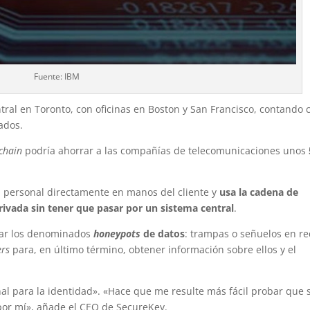
Fuente: IBM
ral en Toronto, con oficinas en Boston y San Francisco, contando 
ados.
chain
podría ahorrar a las compañías de telecomunicaciones unos
ón personal directamente en manos del cliente y
usa la cadena de
ivada sin tener que pasar por un sistema central
.
ear los denominados
honeypots
de datos
: trampas o señuelos en r
ers
para, en último término, obtener información sobre ellos y el
nal para la identidad». «Hace que me resulte más fácil probar que 
r por mí», añade el CEO de SecureKey.