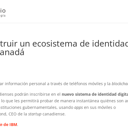
truir un ecosistema de identida
 Canadá
car información personal a través de teléfonos móviles y la
blockcha
dienses podrán inscribirse en el
nuevo sistema de identidad digit
, lo que les permitirá probar de manera instantánea quiénes son a
nstituciones gubernamentales, usando
apps
en sus móviles o
ond, CEO de la
startup
canadiense.
in
de IBM
.