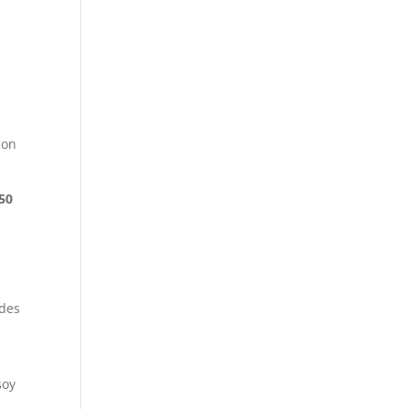
con
50
edes
soy