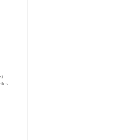
k)
iles