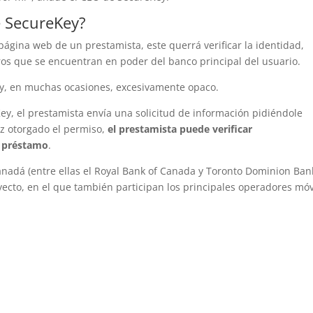
e SecureKey?
ágina web de un prestamista, este querrá verificar la identidad,
cieros que se encuentran en poder del banco principal del usuario.
o y, en muchas ocasiones, excesivamente opaco.
y, el prestamista envía una solicitud de información pidiéndole
ez otorgado el permiso,
el prestamista puede verificar
l préstamo
.
Canadá (entre ellas el Royal Bank of Canada y Toronto Dominion Ban
yecto, en el que también participan los principales operadores móv