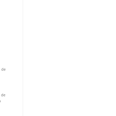
s de
l de
a