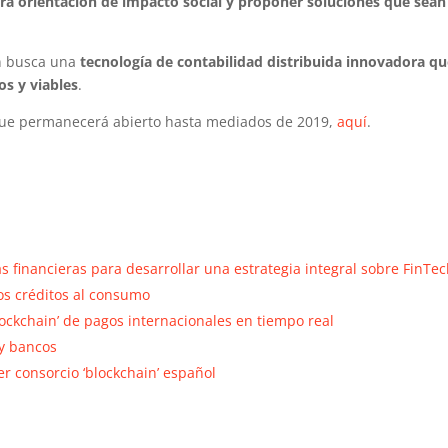
ra orientación de impacto social y proponer soluciones que sean
ón busca una
tecnología de contabilidad distribuida innovadora q
os y viables
.
 que permanecerá abierto hasta mediados de 2019,
aquí
.
s financieras para desarrollar una estrategia integral sobre FinTe
 los créditos al consumo
ockchain’ de pagos internacionales en tiempo real
 y bancos
er consorcio ‘blockchain’ español