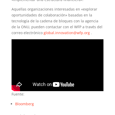
Aquellas organizaciones interesadas en «explorar
oportunidades de colaboración» basadas en la
tecnología de la cadena de bloques con la agencia
de la ONU, pueden contactar con el WFP a través del
correo electrónico
global.innovation@wfp.org
.
Fuente:
Bloomberg