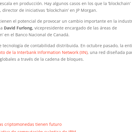
scala en producción. Hay algunos casos en los que la ‘blockchain’
w
, director de iniciativas ‘blockchain’ en JP Morgan.
 tienen el potencial de provocar un cambio importante en la indust
nea
David Furlong,
vicepresidente encargado de las áreas de
hain’ en el Banco Nacional de Canadá.
 tecnología de contabilidad distribuida. En octubre pasado, la ent
to de la Interbank Information Network (IIN)
, una red diseñada pa
 globales a través de la cadena de bloques.
as criptomonedas tienen futuro
ciativa de computación cuántica de IBM