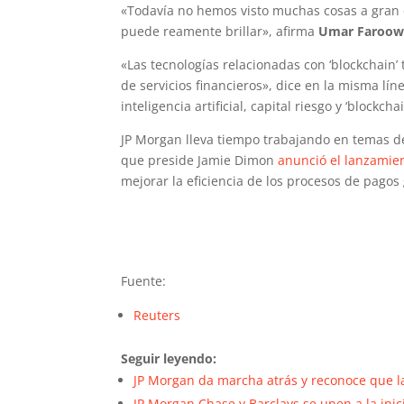
«Todavía no hemos visto muchas cosas a gran e
puede reamente brillar», afirma
Umar Faroo
«Las tecnologías relacionadas con ‘blockchain’
de servicios financieros», dice en la misma lí
inteligencia artificial, capital riesgo y ‘blockc
JP Morgan lleva tiempo trabajando en temas de
que preside Jamie Dimon
anunció el lanzamien
mejorar la eficiencia de los procesos de pagos
Fuente:
Reuters
Seguir leyendo:
JP Morgan da marcha atrás y reconoce que l
JP Morgan Chase y Barclays se unen a la ini