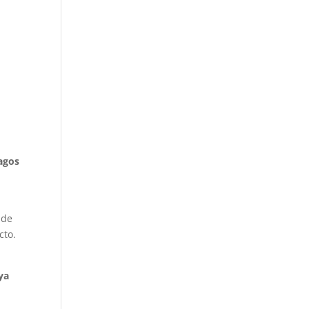
pagos
 de
cto.
ya