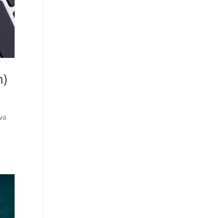
n)
va