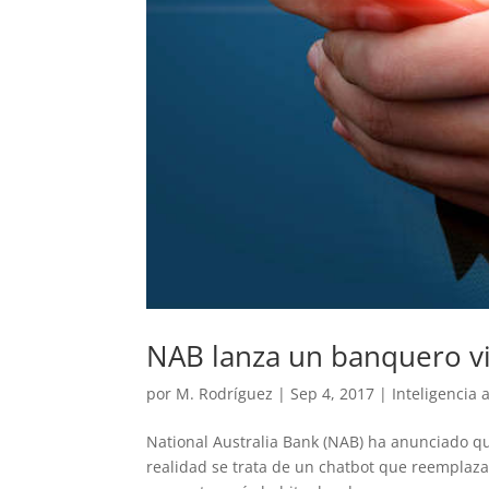
NAB lanza un banquero vir
por
M. Rodríguez
|
Sep 4, 2017
|
Inteligencia a
National Australia Bank (NAB) ha anunciado que
realidad se trata de un chatbot que reemplazar