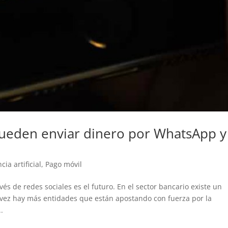
pueden enviar dinero por WhatsApp y
cia artificial
,
Pago móvil
vés de redes sociales es el futuro. En el sector bancario existe un
 vez hay más entidades que están apostando con fuerza por la
..