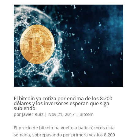
El bitcoin ya cotiza por encima de los 8.200
dólares y los inversores esperan que siga
subiendo
por
Javier Ruiz
|
Nov 21, 2017
|
Bitcoin
El precio de bitcoin ha vuelto a batir récords esta
semana, sobrepasando por primera vez los 8.200