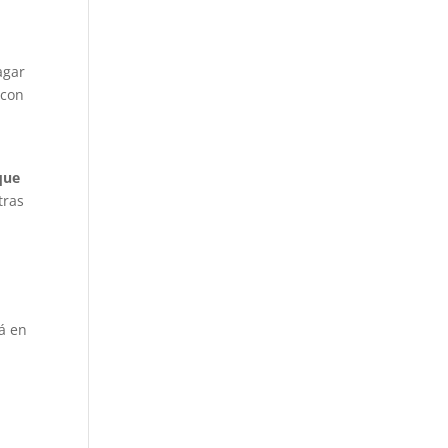
agar
 con
que
tras
rá en