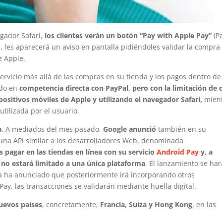
gador Safari,
los clientes verán un botón “Pay with Apple Pay”
(P
, les aparecerá un aviso en pantalla pidiéndoles validar la compra
e Apple.
servicio más allá de las compras en su tienda y los pagos dentro de
ndo en
competencia directa con PayPal, pero con la limitación de 
positivos móviles de Apple y utilizando el navegador Safari,
mien
tilizada por el usuario.
a
. A mediados del mes pasado,
Google anunció
también en su
 una API similar a los desarrolladores Web, denominada
 pagar en las tiendas en línea con su servicio
Android Pay
y, a
e no estará limitado a una única plataforma
. El lanzamiento se ha
a ha anunciado que posteriormente irá incorporando otros
Pay, las transacciones se validarán mediante huella digital.
uevos países
, concretamente,
Francia, Suiza y Hong Kong
, en las