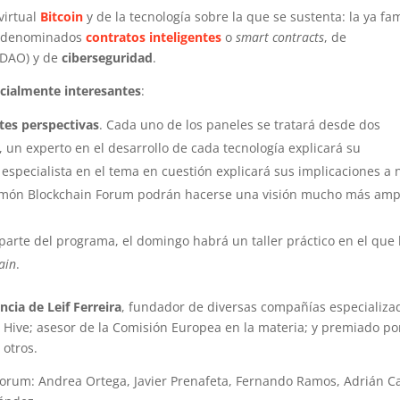
virtual
Bitcoin
y de la tecnología sobre la que se sustenta: la ya f
os denominados
contratos inteligentes
o
smart contracts
, de
DAO) y de
ciberseguridad
.
cialmente interesantes
:
tes perspectivas
. Cada uno de los paneles se tratará desde dos
o, un experto en el desarrollo de cada tecnología explicará su
specialista en el tema en cuestión explicará sus implicaciones a n
n Simón Blockchain Forum podrán hacerse una visión mucho más amp
parte del programa, el domingo habrá un taller práctico en el que 
ain
.
ncia de Leif Ferreira
, fundador de diversas compañías especializa
o Hive; asesor de la Comisión Europea en la materia; y premiado po
 otros.
orum: Andrea Ortega, Javier Prenafeta, Fernando Ramos, Adrián Ca