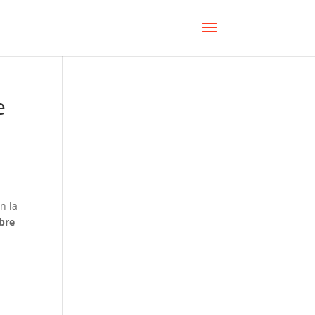
e
n la
ubre