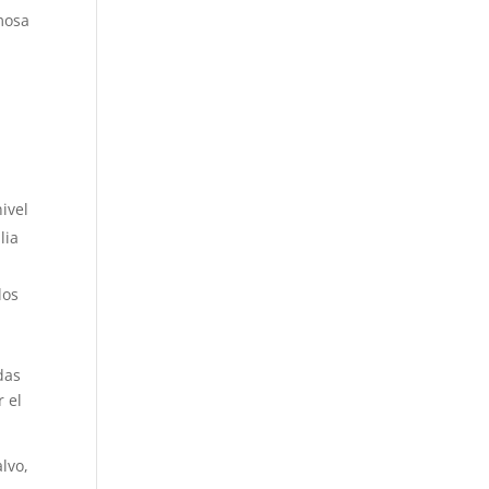
amosa
ivel
lia
los
das
r el
lvo,