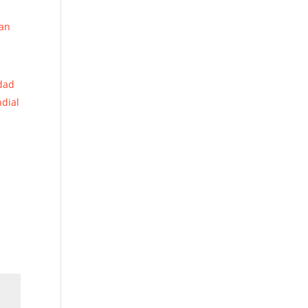
an
edad
ndial