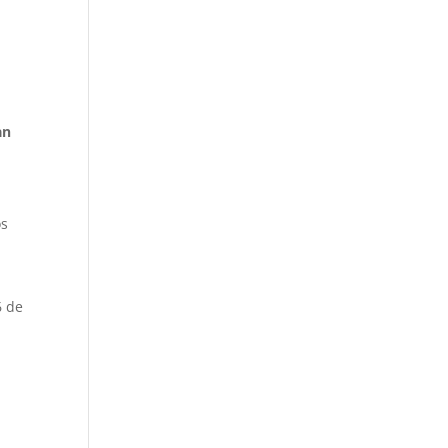
an
os
6 de