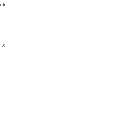
nir
nte