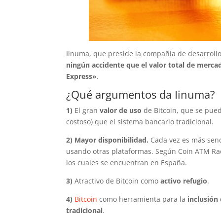
Iinuma, que preside la compañía de desarrollo
ningún accidente que el valor total de mercad
Express»
.
¿Qué argumentos da Iinuma?
1)
El gran
valor de uso
de Bitcoin, que se pue
costoso) que el sistema bancario tradicional.
2) Mayor disponibilidad.
Cada vez es más senci
usando otras plataformas. Según Coin ATM Rad
los cuales se encuentran en España.
3)
Atractivo de Bitcoin como
activo refugio
.
4)
Bitcoin
como herramienta para la
inclusión
tradicional
.