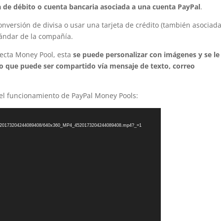
de débito o cuenta bancaria asociada a una cuenta PayPal
.
onversión de divisa o usar una tarjeta de crédito (también asociada
stándar de la compañía.
lecta Money Pool, esta
se puede personalizar con imágenes y se le
to que puede ser compartido vía mensaje de texto, correo
le el funcionamiento de PayPal Money Pools:
/09/4520173204244089408/640x360_MP4_4520173204244089408.mp4?_=1