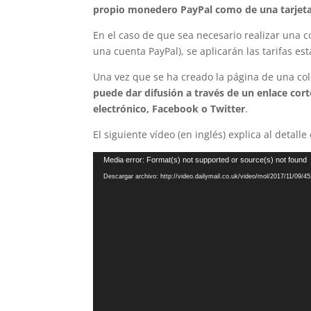
propio monedero PayPal como de una tarjeta 
En el caso de que sea necesario realizar una c
una cuenta PayPal), se aplicarán las tarifas e
Una vez que se ha creado la página de una co
puede dar difusión a través de un enlace cor
electrónico, Facebook o Twitter
.
El siguiente vídeo (en inglés) explica al detal
Reproductor
Media error: Format(s) not supported or source(s) not found
de
Descargar archivo: http://video.dailymail.co.uk/video/mol/2017/11
vídeo