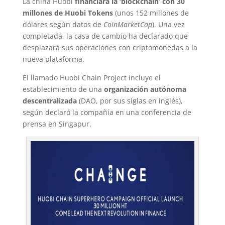
La china Huobi
financiará la ‘blockchain’ con 30
millones de Huobi Tokens
(unos 152 millones de
dólares según datos de
CoinMarketCap
). Una vez
completada, la casa de cambio ha declarado que
desplazará sus operaciones con criptomonedas a la
nueva plataforma.
El llamado Huobi Chain Project incluye el
establecimiento de una
organización autónoma
descentralizada
(DAO, por sus siglas en inglés),
según declaró la compañía en una conferencia de
prensa en Singapur.