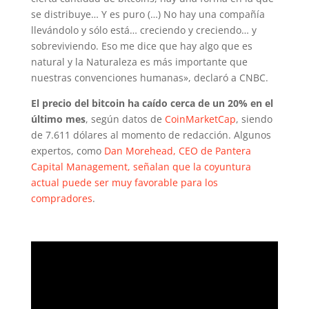
se distribuye… Y es puro (…) No hay una compañía
llevándolo y sólo está… creciendo y creciendo… y
sobreviviendo. Eso me dice que hay algo que es
natural y la Naturaleza es más importante que
nuestras convenciones humanas», declaró a CNBC.
El precio del bitcoin ha caído cerca de un 20% en el
último mes
, según datos de
CoinMarketCap
, siendo
de 7.611 dólares al momento de redacción. Algunos
expertos, como
Dan Morehead, CEO de Pantera
Capital Management, señalan que la coyuntura
actual puede ser muy favorable para los
compradores
.