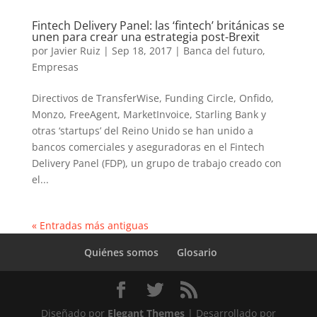
Fintech Delivery Panel: las ‘fintech’ británicas se
unen para crear una estrategia post-Brexit
por
Javier Ruiz
|
Sep 18, 2017
|
Banca del futuro
,
Empresas
Directivos de TransferWise, Funding Circle, Onfido,
Monzo, FreeAgent, MarketInvoice, Starling Bank y
otras ‘startups’ del Reino Unido se han unido a
bancos comerciales y aseguradoras en el Fintech
Delivery Panel (FDP), un grupo de trabajo creado con
el...
« Entradas más antiguas
Quiénes somos
Glosario
Diseñado por
Elegant Themes
| Desarrollado por