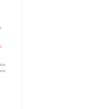
u
r
o
,
 sus
 uno
o