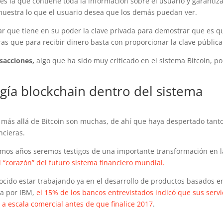
 es la que contiene toda la información sobre el usuario y garantiz
 muestra lo que el usuario desea que los demás puedan ver.
tar que tiene en su poder la clave privada para demostrar que es q
tras que para recibir dinero basta con proporcionar la clave pública
sacciones,
algo que ha sido muy criticado en el sistema Bitcoin, po
ogía blockchain dentro del sistema
o más allá de Bitcoin son muchas, de ahí que haya despertado tant
ncieras.
imos años seremos testigos de una importante transformación en l
l “corazón” del futuro sistema financiero mundial.
cido estar trabajando ya en el desarrollo de productos basados e
da por IBM,
el 15% de los bancos entrevistados indicó que sus servi
a escala comercial antes de que finalice 2017
.