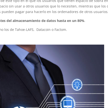
 de este tipo en el que los usuarios que tienen espacio de sobra e
acio sin usar a otros usuarios que lo necesiten, mientras que los
s pueden pagar para hacerlo en los ordenadores de otros usuarios
ostes del almacenamiento de datos hasta en un 80%
.
mo los de Tahoe-LAFS, Datacoin o Factom.