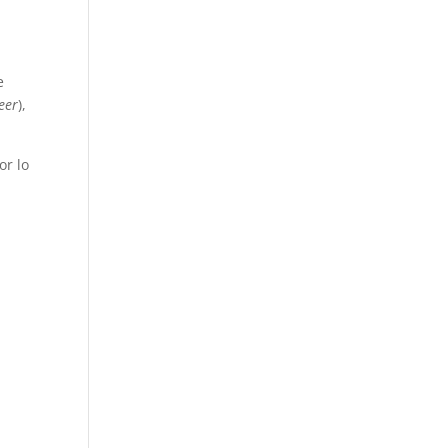
e
eer
),
or lo