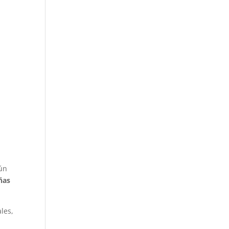
gún
ñas
les,