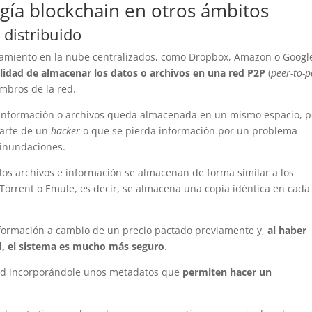
ogía blockchain en otros ámbitos
distribuido
namiento en la nube centralizados, como Dropbox, Amazon o Googl
ilidad de almacenar los datos o archivos en una red P2P
(
peer-to-p
mbros de la red.
a información o archivos queda almacenada en un mismo espacio, p
parte de un
hacker
o que se pierda información por un problema
 inundaciones.
los archivos e información se almacenan de forma similar a los
rrent o Emule, es decir, se almacena una copia idéntica en cada
formación a cambio de un precio pactado previamente y,
al haber
ed, el sistema es mucho más seguro
.
 red incorporándole unos metadatos que
permiten hacer un