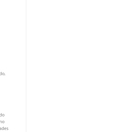
do,
odo
uno
dades