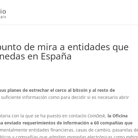
punto de mira a entidades que
onedas en España
 planes de estrechar el cerco al bitcoin y al resto de
a suficiente información como para decidir si es necesario abrir
taria con la que se ha puesto en contacto
CoinDesk
,
la Oficina
 ha enviado requerimientos de información a 60 compañías que
amentalmente entidades financieras, casas de cambio, pasarelas d
máticos y compañías que admiten monedas electrónicas como méto