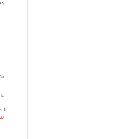
 en
ña.
do,
s
, la
as