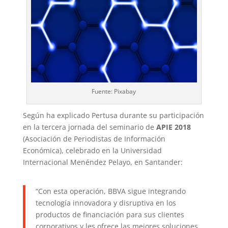
Fuente: Pixabay
Según ha explicado Pertusa durante su participación
en la tercera jornada del seminario de
APIE 2018
(Asociación de Periodistas de Información
Económica), celebrado en la Universidad
Internacional Menéndez Pelayo, en Santander:
“Con esta operación, BBVA sigue integrando
tecnología innovadora y disruptiva en los
productos de financiación para sus clientes
corporativos y les ofrece las mejores soluciones